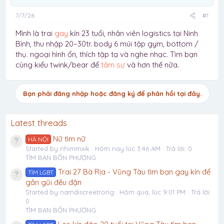
7/7/26
#1
Mình là trai
gay
kín 23 tuổi, nhân viên logistics tại Ninh
Bình, thu nhập 20–30tr. body 6 múi tập gym, bottom /
thụ. ngoại hình ổn, thích tập tạ và nghe nhạc. Tìm bạn
cùng kiểu twink/bear để
tâm sự
và hơn thế nữa.
Bạn phải đăng nhập hoặc đăng ký để phản hồi tại đây.
Latest threads
Nữ tìm nữ
HÀ NỘI
Started by nhimmxik
Hôm nay lúc 3:46 AM
Trả lời: 0
TÌM BẠN BỐN PHƯƠNG
Trai 27 Bà Rịa - Vũng Tàu tìm bạn gay kín để
TÌM LGBT
gần gũi đều đặn
Started by namdiscreetrong
Hôm qua, lúc 9:01 PM
Trả lời:
0
TÌM BẠN BỐN PHƯƠNG