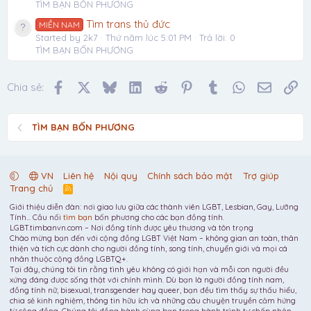
TÌM BẠN BỐN PHƯƠNG
Tìm trans thủ đức
MIỀN NAM
Started by 2k7
Thứ năm lúc 5:01 PM
Trả lời: 0
TÌM BẠN BỐN PHƯƠNG
Facebook
X
Bluesky
LinkedIn
Reddit
Pinterest
Tumblr
WhatsApp
Email
Li
Chia sẻ:
TÌM BẠN BỐN PHƯƠNG
VN
Liên hệ
Nội quy
Chính sách bảo mật
Trợ giúp
Trang chủ
R
S
Giới thiệu diễn đàn: nơi giao lưu giữa các thành viên LGBT, Lesbian, Gay, Lưỡng
S
Tính... Cầu nối
tìm bạn
bốn phương cho các bạn đồng tính.
LGBT.timbanvn.com – Nơi đồng tính được yêu thương và tôn trọng
Chào mừng bạn đến với cộng đồng LGBT Việt Nam – không gian an toàn, thân
thiện và tích cực dành cho người đồng tính, song tính, chuyển giới và mọi cá
nhân thuộc cộng đồng LGBTQ+.
Tại đây, chúng tôi tin rằng tình yêu không có giới hạn và mỗi con người đều
xứng đáng được sống thật với chính mình. Dù bạn là người đồng tính nam,
đồng tính nữ, bisexual, transgender hay queer, bạn đều tìm thấy sự thấu hiểu,
chia sẻ kinh nghiệm, thông tin hữu ích và những câu chuyện truyền cảm hứng