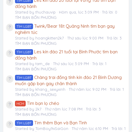
Les kín đáo 20 tuổi tại Vũng Tàu tìm bạn
TÌM LGBT
đồng hành
Started by thuchauvip
Hôm qua, lúc 3:09 PM
Trả lời: 0
TÌM BẠN BỐN PHƯƠNG
Twink/Bear 18t Quảng Ninh tìm bạn gay
TÌM LGBT
nghiêm túc
Started by hoangkitten2k7
Thứ sáu lúc 9:00 PM
Trả lời: 3
TÌM BẠN BỐN PHƯƠNG
Les kín đáo 21 tuổi tại Bình Phước tìm bạn
TÌM LGBT
đồng hành
Started by tam_de
Thứ sáu lúc 3:09 PM
Trả lời: 1
TÌM BẠN BỐN PHƯƠNG
Chàng trai đồng tính kín đáo 21 Bình Dương
TÌM LGBT
muốn gặp bạn gay chân thành
Started by khang_sexyxinh
Thứ năm lúc 9:02 PM
Trả lời: 1
TÌM BẠN BỐN PHƯƠNG
Tìm bạn lọ chéo
HCM
Started by 2k7
Thứ năm lúc 7:08 PM
Trả lời: 3
TÌM BẠN BỐN PHƯƠNG
Tìm thêm Bạn và Bạn Tình
TÌM LGBT
Started by TomBoy9xSaiGon
Thứ năm lúc 6:10 PM
Trả lời: 1