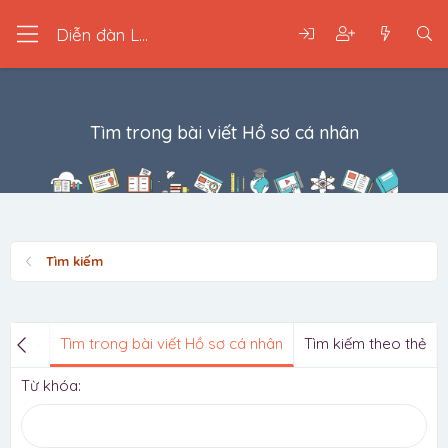
Diễn đàn LGBT
Tìm trong bài viết Hồ sơ cá nhân
Tìm kiếm
chủ đề
Tìm trong bài viết Hồ sơ cá nhân
Tìm kiếm theo thẻ
Từ khóa