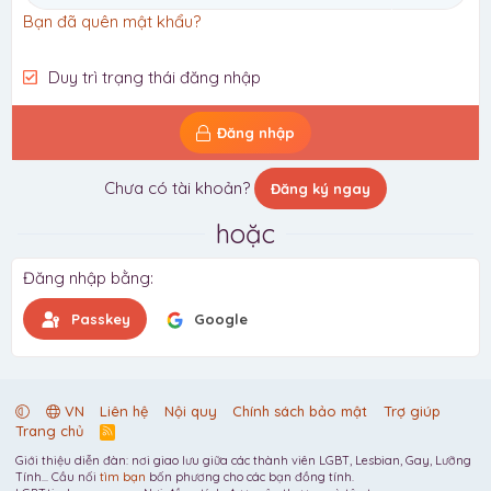
Bạn đã quên mật khẩu?
Duy trì trạng thái đăng nhập
Đăng nhập
Chưa có tài khoản?
Đăng ký ngay
hoặc
Đăng nhập bằng
Passkey
Google
VN
Liên hệ
Nội quy
Chính sách bảo mật
Trợ giúp
Trang chủ
R
S
Giới thiệu diễn đàn: nơi giao lưu giữa các thành viên LGBT, Lesbian, Gay, Lưỡng
S
Tính... Cầu nối
tìm bạn
bốn phương cho các bạn đồng tính.