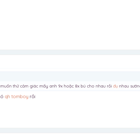
g muốn thử cảm giác mấy anh 9x hoặc 8x bú cho nhau rồi
đụ
nhau sướng
 có
qh
tomboy
rồi