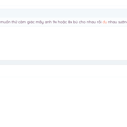
g muốn thử cảm giác mấy anh 9x hoặc 8x bú cho nhau rồi
đụ
nhau sướng