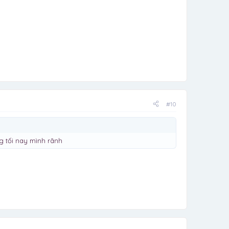
#10
 tối nay mình rãnh