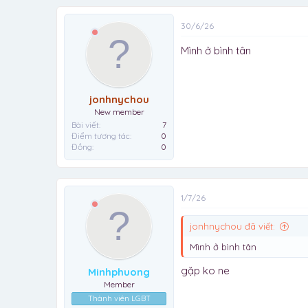
30/6/26
Mình ở bình tân
jonhnychou
New member
Bài viết
7
Điểm tương tác
0
Đồng
0
1/7/26
jonhnychou đã viết:
Mình ở bình tân
gặp ko ne
Minhphuong
Member
Thành viên LGBT