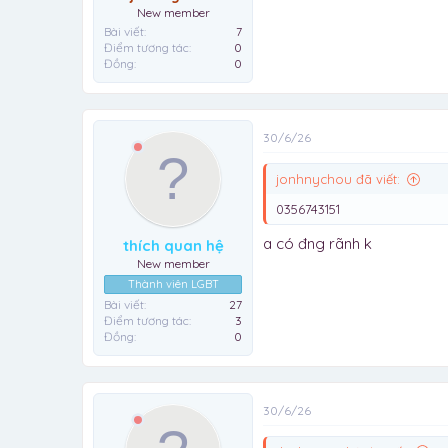
New member
Bài viết
7
Điểm tương tác
0
Đồng
0
30/6/26
jonhnychou đã viết:
0356743151
a có đng rãnh k
thích quan hệ
New member
Thành viên LGBT
Bài viết
27
Điểm tương tác
3
Đồng
0
30/6/26