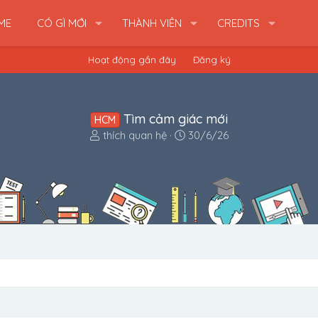
ME
CÓ GÌ MỚI
THÀNH VIÊN
CREDITS
Hoạt động gần đây
Đăng ký
Tìm cảm giác mới
HCM
B
N
thích quan hệ
30/6/26
ắ
g
t
à
đ
y
ầ
b
u
ắ
t
đ
ầ
u