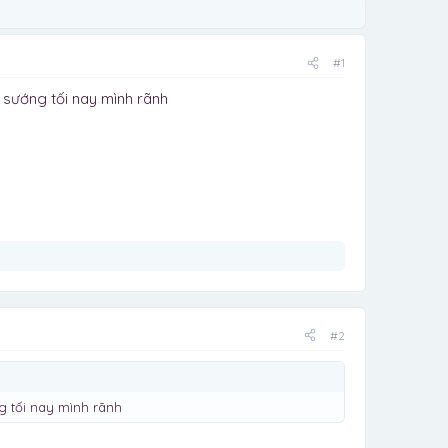
#1
sướng tối nay mình rãnh
#2
 tối nay mình rãnh