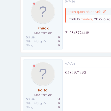
5/7/26
thích quan hệ đã viết:
mình là
tomboy
21tuổi ở s
Phuak
Zl 0343724418
New member
Bài viết
9
Điểm tương tác
0
Đồng
0
9/7/26
0383971290
kaito
New member
Bài viết
14
Điểm tương tác
0
Đồng
0