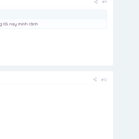
#11
 tối nay mình rãnh
#12