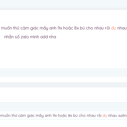
g muốn thử cảm giác mấy anh 9x hoặc 8x bú cho nhau rồi
đụ
nhau 
nhắn số zalo mình add nha
g muốn thử cảm giác mấy anh 9x hoặc 8x bú cho nhau rồi
đụ
nhau sướng