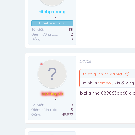
Minhphuong
Member
Thành viên LGBT
Bài viết
38
Điểm tương tác
2
Đồng
0
5/7/26
thích quan hệ đã viết:
mình là
tomboy
21tuổi ở s
Ib zl a nha 089863oo68 a
kenhuynh
Member
Bài viết
110
Điểm tương tác
3
Đồng
49,977