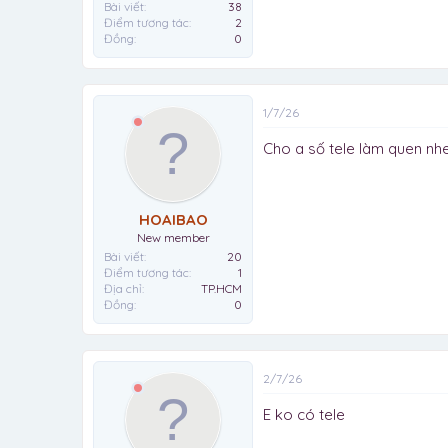
Bài viết
38
Điểm tương tác
2
Đồng
0
1/7/26
Cho a số tele làm quen nh
HOAIBAO
New member
Bài viết
20
Điểm tương tác
1
Địa chỉ
TP.HCM
Đồng
0
2/7/26
E ko có tele