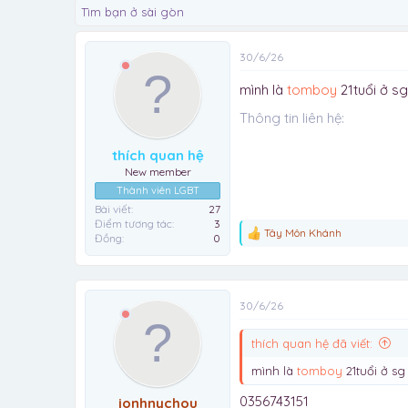
Tìm bạn ở sài gòn
30/6/26
mình là
tomboy
21tuổi ở s
Thông tin liên hệ
thích quan hệ
New member
Thành viên LGBT
Bài viết
27
Điểm tương tác
3
Tây Môn Khánh
Đồng
0
R
e
a
c
t
30/6/26
i
o
n
thích quan hệ đã viết:
s
:
mình là
tomboy
21tuổi ở s
0356743151
jonhnychou