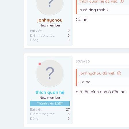
thích quan hệ đã viết:
a có đng rãnh k
Có nè
jonhnychou
New member
Bài viết
7
Điểm tương tác
0
Đồng
0
30/6/26
jonhnychou đã viết:
Có nè
e ở tân bình anh ở đâu nè
thích quan hệ
New member
Thành viên LGBT
Bài viết
27
Điểm tương tác
3
Đồng
0