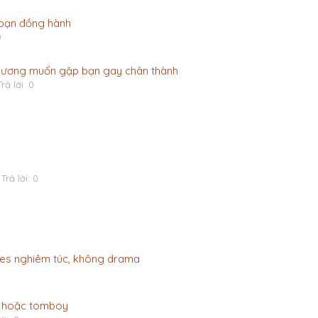
m bạn đồng hành
0
h Dương muốn gặp bạn gay chân thành
Trả lời: 0
Trả lời: 0
 les nghiêm túc, không drama
rl hoặc tomboy