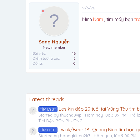
9/6/26
Mình
Nam
, tìm mấy bạn
tr
Sang Nguyễn
New member
Bài viết
16
Điểm tương tác
2
Đồng
0
Latest threads
Les kín đáo 20 tuổi tại Vũng Tàu tìm
TÌM LGBT
Started by thuchauvip
Hôm nay lúc 3:09 PM
Trả lờ
TÌM BẠN BỐN PHƯƠNG
Twink/Bear 18t Quảng Ninh tìm bạn g
TÌM LGBT
Started by hoangkitten2k7
Hôm qua, lúc 9:00 PM