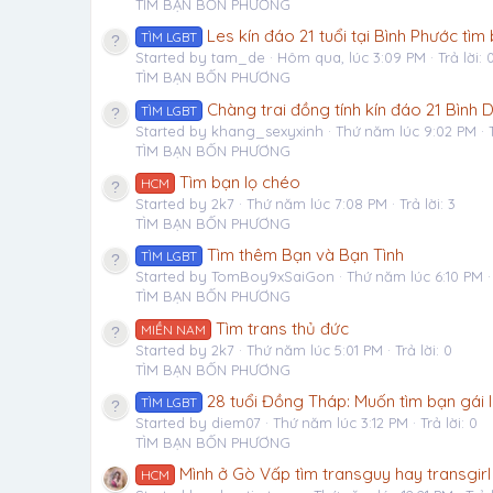
TÌM BẠN BỐN PHƯƠNG
Les kín đáo 21 tuổi tại Bình Phước tì
TÌM LGBT
Started by tam_de
Hôm qua, lúc 3:09 PM
Trả lời: 
TÌM BẠN BỐN PHƯƠNG
Chàng trai đồng tính kín đáo 21 Bìn
TÌM LGBT
Started by khang_sexyxinh
Thứ năm lúc 9:02 PM
TÌM BẠN BỐN PHƯƠNG
Tìm bạn lọ chéo
HCM
Started by 2k7
Thứ năm lúc 7:08 PM
Trả lời: 3
TÌM BẠN BỐN PHƯƠNG
Tìm thêm Bạn và Bạn Tình
TÌM LGBT
Started by TomBoy9xSaiGon
Thứ năm lúc 6:10 PM
TÌM BẠN BỐN PHƯƠNG
Tìm trans thủ đức
MIỀN NAM
Started by 2k7
Thứ năm lúc 5:01 PM
Trả lời: 0
TÌM BẠN BỐN PHƯƠNG
28 tuổi Đồng Tháp: Muốn tìm bạn gái
TÌM LGBT
Started by diem07
Thứ năm lúc 3:12 PM
Trả lời: 0
TÌM BẠN BỐN PHƯƠNG
Mình ở Gò Vấp tìm transguy hay transgi
HCM