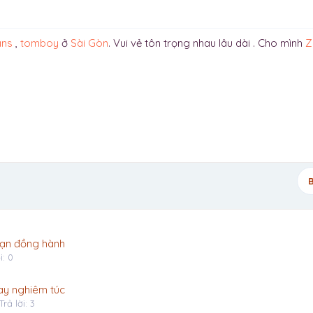
ans
,
tomboy
ở
Sài Gòn
. Vui vẻ tôn trọng nhau lâu dài . Cho mình
Z
B
 bạn đồng hành
i: 0
ay nghiêm túc
Trả lời: 3