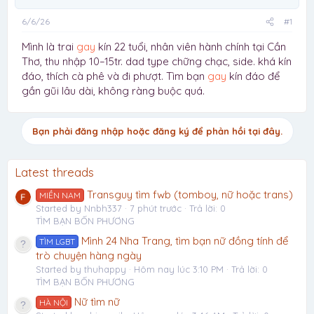
6/6/26
#1
Mình là trai
gay
kín 22 tuổi, nhân viên hành chính tại Cần
Thơ, thu nhập 10–15tr. dad type chững chạc, side. khá kín
đáo, thích cà phê và đi phượt. Tìm bạn
gay
kín đáo để
gần gũi lâu dài, không ràng buộc quá.
Bạn phải đăng nhập hoặc đăng ký để phản hồi tại đây.
Latest threads
Transguy tìm fwb (tomboy, nữ hoặc trans)
MIỀN NAM
Started by Nnbh337
7 phút trước
Trả lời: 0
TÌM BẠN BỐN PHƯƠNG
Mình 24 Nha Trang, tìm bạn nữ đồng tính để
TÌM LGBT
trò chuyện hàng ngày
Started by thuhappy
Hôm nay lúc 3:10 PM
Trả lời: 0
TÌM BẠN BỐN PHƯƠNG
Nữ tìm nữ
HÀ NỘI