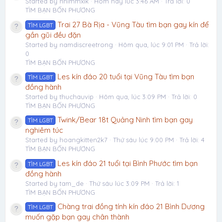
Started by nhimmxik
Hôm nay lúc 3:46 AM
Trả lời: 0
TÌM BẠN BỐN PHƯƠNG
Trai 27 Bà Rịa - Vũng Tàu tìm bạn gay kín để
TÌM LGBT
gần gũi đều đặn
Started by namdiscreetrong
Hôm qua, lúc 9:01 PM
Trả lời:
0
TÌM BẠN BỐN PHƯƠNG
Les kín đáo 20 tuổi tại Vũng Tàu tìm bạn
TÌM LGBT
đồng hành
Started by thuchauvip
Hôm qua, lúc 3:09 PM
Trả lời: 0
TÌM BẠN BỐN PHƯƠNG
Twink/Bear 18t Quảng Ninh tìm bạn gay
TÌM LGBT
nghiêm túc
Started by hoangkitten2k7
Thứ sáu lúc 9:00 PM
Trả lời: 4
TÌM BẠN BỐN PHƯƠNG
Les kín đáo 21 tuổi tại Bình Phước tìm bạn
TÌM LGBT
đồng hành
Started by tam_de
Thứ sáu lúc 3:09 PM
Trả lời: 1
TÌM BẠN BỐN PHƯƠNG
Chàng trai đồng tính kín đáo 21 Bình Dương
TÌM LGBT
muốn gặp bạn gay chân thành