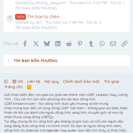
Started by khang_sexyxinh
Thứ năm lúc 9:02 PM
Trả lời: 1
TÌM BẠN BỐN PHƯƠNG
Tìm bạn lọ chéo
HCM
Started by 2k7
Thứ năm lúc 7:08 PM
Trả lời: 3
TÌM BẠN BỐN PHƯƠNG
Facebook
X
Bluesky
LinkedIn
Reddit
Pinterest
Tumblr
WhatsApp
Email
Li
Chia sẻ:
TÌM BẠN BỐN PHƯƠNG
VN
Liên hệ
Nội quy
Chính sách bảo mật
Trợ giúp
Trang chủ
R
S
Giới thiệu diễn đàn: nơi giao lưu giữa các thành viên LGBT, Lesbian, Gay, Lưỡng
S
Tính... Cầu nối
tìm bạn
bốn phương cho các bạn đồng tính.
LGBT.timbanvn.com – Nơi đồng tính được yêu thương và tôn trọng
Chào mừng bạn đến với cộng đồng LGBT Việt Nam – không gian an toàn, thân
thiện và tích cực dành cho người đồng tính, song tính, chuyển giới và mọi cá
nhân thuộc cộng đồng LGBTQ+.
Tại đây, chúng tôi tin rằng tình yêu không có giới hạn và mỗi con người đều
xứng đáng được sống thật với chính mình. Dù bạn là người đồng tính nam,
đồng tính nữ, bisexual, transgender hay queer, bạn đều tìm thấy sự thấu hiểu,