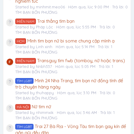
nghiêm túc
Started by minhmit.meo06
Hôm qua, lúc 9:00 PM
Trả lời: 0
TÌM BẠN BỐN PHƯƠNG
Trai thẳng tìm bạn
MIỀN NAM
Started by Pháp Lộc
Hôm qua, lúc 5:55 PM
Trả lời: 0
TÌM BẠN BỐN PHƯƠNG
Mình tìm bạn nữ bi some chung cặp mình ạ
HCM
Started by Linh xinh
Hôm qua, lúc 5:14 PM
Trả lời: 1
TÌM BẠN BỐN PHƯƠNG
Transguy tìm fwb (tomboy, nữ hoặc trans)
MIỀN NAM
Started by Nnbh337
Hôm qua, lúc 5:05 PM
Trả lời: 1
TÌM BẠN BỐN PHƯƠNG
Mình 24 Nha Trang, tìm bạn nữ đồng tính để
TÌM LGBT
trò chuyện hàng ngày
Started by thuhappy
Hôm qua, lúc 3:10 PM
Trả lời: 0
TÌM BẠN BỐN PHƯƠNG
Nữ tìm nữ
HÀ NỘI
Started by nhimmxik
Hôm qua, lúc 3:46 AM
Trả lời: 1
TÌM BẠN BỐN PHƯƠNG
Trai 27 Bà Rịa - Vũng Tàu tìm bạn gay kín để
TÌM LGBT
gần gũi đều đặn