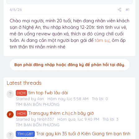
4/6/26
#1
Chào mọi người, mình 20 tuổi, hiện đang nhân viên khách
sạn ở Nghệ An, thu nhập khoảng 12-20tr. tính tình vui vẻ,
mê ăn uống review quán xá, thích ai đó cùng chill cuối
tuần. Ai đang cần một người bạn gái để
tâm sự
, ôm ấp
tinh thần thì nhắn mình nhé
Bạn phải đăng nhập hoặc đăng ký để phản hồi tại đây.
Latest threads
tìm top fwb lâu dài
HCM
Started by ilan
Hôm nay lúc 5:58 AM
Trả lời: 0
TÌM BẠN BỐN PHƯƠNG
Transguy thèm c.h.ị.c.h bây giờ
HCM
Started by Nnbh337
Hôm qua, lúc 9:40 PM
Trả lời: 3
TÌM BẠN BỐN PHƯƠNG
Trai gay kín 35 tuổi ở Kiên Giang tìm bạn tình
TÌM LGBT