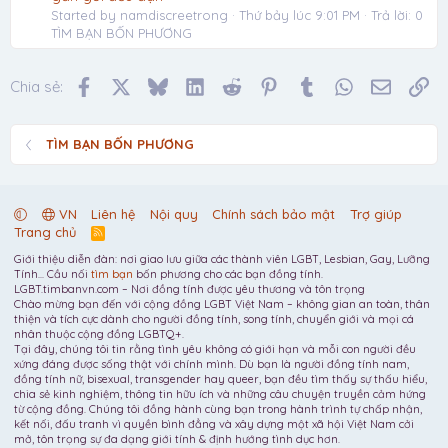
Started by namdiscreetrong
Thứ bảy lúc 9:01 PM
Trả lời: 0
TÌM BẠN BỐN PHƯƠNG
Facebook
X
Bluesky
LinkedIn
Reddit
Pinterest
Tumblr
WhatsApp
Email
Li
Chia sẻ:
TÌM BẠN BỐN PHƯƠNG
VN
Liên hệ
Nội quy
Chính sách bảo mật
Trợ giúp
Trang chủ
R
S
Giới thiệu diễn đàn: nơi giao lưu giữa các thành viên LGBT, Lesbian, Gay, Lưỡng
S
Tính... Cầu nối
tìm bạn
bốn phương cho các bạn đồng tính.
LGBT.timbanvn.com – Nơi đồng tính được yêu thương và tôn trọng
Chào mừng bạn đến với cộng đồng LGBT Việt Nam – không gian an toàn, thân
thiện và tích cực dành cho người đồng tính, song tính, chuyển giới và mọi cá
nhân thuộc cộng đồng LGBTQ+.
Tại đây, chúng tôi tin rằng tình yêu không có giới hạn và mỗi con người đều
xứng đáng được sống thật với chính mình. Dù bạn là người đồng tính nam,
đồng tính nữ, bisexual, transgender hay queer, bạn đều tìm thấy sự thấu hiểu,
chia sẻ kinh nghiệm, thông tin hữu ích và những câu chuyện truyền cảm hứng
từ cộng đồng. Chúng tôi đồng hành cùng bạn trong hành trình tự chấp nhận,
kết nối, đấu tranh vì quyền bình đẳng và xây dựng một xã hội Việt Nam cởi
mở, tôn trọng sự đa dạng giới tính & định hướng tình dục hơn.