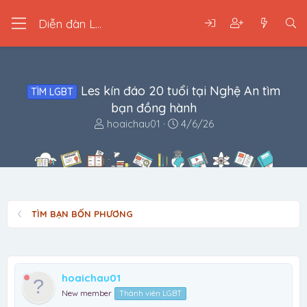
Diễn đàn LGBT
Les kín đáo 20 tuổi tại Nghệ An tìm
TÌM LGBT
bạn đồng hành
B
N
hoaichau01
4/6/26
ắ
g
t
à
đ
y
ầ
b
u
ắ
t
TÌM BẠN BỐN PHƯƠNG
đ
ầ
u
hoaichau01
New member
Thành viên LGBT