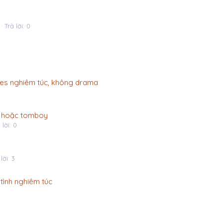
Trả lời: 0
 les nghiêm túc, không drama
rl hoặc tomboy
 lời: 0
lời: 3
 tình nghiêm túc