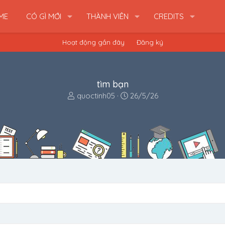
ME
CÓ GÌ MỚI
THÀNH VIÊN
CREDITS
Hoạt động gần đây
Đăng ký
tìm bạn
B
N
quoctinh05
26/5/26
ắ
g
t
à
đ
y
ầ
b
u
ắ
t
đ
ầ
u