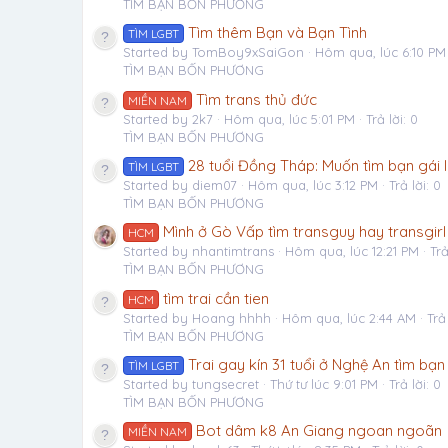
TÌM BẠN BỐN PHƯƠNG
Tìm thêm Bạn và Bạn Tình
TÌM LGBT
Started by TomBoy9xSaiGon
Hôm qua, lúc 6:10 PM
TÌM BẠN BỐN PHƯƠNG
Tìm trans thủ đức
MIỀN NAM
Started by 2k7
Hôm qua, lúc 5:01 PM
Trả lời: 0
TÌM BẠN BỐN PHƯƠNG
28 tuổi Đồng Tháp: Muốn tìm bạn gái
TÌM LGBT
Started by diem07
Hôm qua, lúc 3:12 PM
Trả lời: 0
TÌM BẠN BỐN PHƯƠNG
Mình ở Gò Vấp tìm transguy hay transgi
HCM
Started by nhantimtrans
Hôm qua, lúc 12:21 PM
Trả
TÌM BẠN BỐN PHƯƠNG
tìm trai cần tien
HCM
Started by Hoang hhhh
Hôm qua, lúc 2:44 AM
Trả 
TÌM BẠN BỐN PHƯƠNG
Trai gay kín 31 tuổi ở Nghệ An tìm bạn
TÌM LGBT
Started by tungsecret
Thứ tư lúc 9:01 PM
Trả lời: 0
TÌM BẠN BỐN PHƯƠNG
Bot dâm k8 An Giang ngoan ngoãn
MIỀN NAM