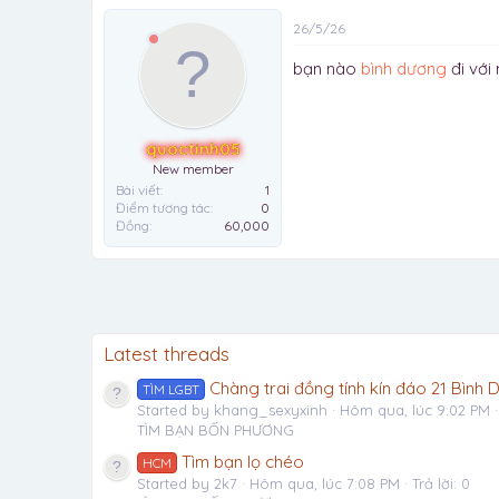
26/5/26
bạn nào
bình dương
đi với
quoctinh05
New member
Bài viết
1
Điểm tương tác
0
Đồng
60,000
Latest threads
Chàng trai đồng tính kín đáo 21 Bìn
TÌM LGBT
Started by khang_sexyxinh
Hôm qua, lúc 9:02 PM
TÌM BẠN BỐN PHƯƠNG
Tìm bạn lọ chéo
HCM
Started by 2k7
Hôm qua, lúc 7:08 PM
Trả lời: 0