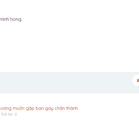
 mình hong
B
h Dương muốn gặp bạn gay chân thành
Trả lời: 0