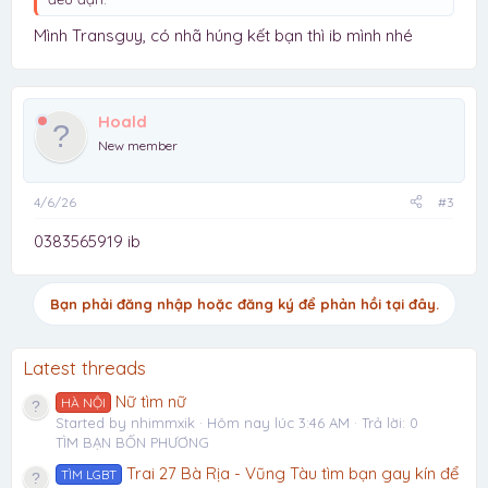
Mình Transguy, có nhã húng kết bạn thì ib mình nhé
Hoald
New member
4/6/26
#3
0383565919 ib
Bạn phải đăng nhập hoặc đăng ký để phản hồi tại đây.
Latest threads
Nữ tìm nữ
HÀ NỘI
Started by nhimmxik
Hôm nay lúc 3:46 AM
Trả lời: 0
TÌM BẠN BỐN PHƯƠNG
Trai 27 Bà Rịa - Vũng Tàu tìm bạn gay kín để
TÌM LGBT