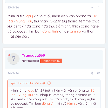
25/5/26
#1
Mình là trai
gay
kín 29 tuổi, nhân viên văn phòng tại
Bà
Rịa
-
Vũng Tàu
, thu nhập 15–25tr tùy tháng. femme chút
xíu, cent / nửa công nửa thụ. trầm tính, thích công nghệ
và podcast. Tìm bạn
đồng tính
kín để
tâm sự
và thân
mật đều đặn.
Transguy369
New member
Thành viên nữ
26/5/26
#2
spicyhoangchill đã viết:
Mình là trai
gay
kín 29 tuổi, nhân viên văn phòng tại
Bà
Rịa
-
Vũng Tàu
, thu nhập 15–25tr tùy tháng. femme chút
xíu, cent / nửa công nửa thụ. trầm tính, thích công nghệ
và podcast. Tìm bạn
đồng tính
kín để
tâm sự
và thân mật
đều đặn.