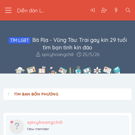
Diễn đàn LGBT
Bà Rịa - Vũng Tàu: Trai gay kín 29 tuổi
TÌM LGBT
tìm bạn tình kín đáo
B
N
spicyhoangchill
25/5/26
ắ
g
t
à
đ
y
ầ
b
u
ắ
t
TÌM BẠN BỐN PHƯƠNG
đ
ầ
u
spicyhoangchill
New member