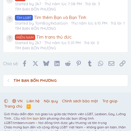
Started by 2k7
Thứ năm lúc 7:08 PM
Trả lời: 3
TÌM BẠN BỐN PHƯƠNG
Tìm thêm Bạn và Bạn Tình
TÌM LGBT
Started by TomBoy9xSaiGon
Thứ năm lúc 6:10 PM
Trả lời: 1
TÌM BẠN BỐN PHƯƠNG
Tìm trans thủ đức
MIỀN NAM
Started by 2k7
Thứ năm lúc 5:01 PM
Trả lời: 0
TÌM BẠN BỐN PHƯƠNG
Facebook
X
Bluesky
LinkedIn
Reddit
Pinterest
Tumblr
WhatsApp
Email
Li
Chia sẻ:
TÌM BẠN BỐN PHƯƠNG
VN
Liên hệ
Nội quy
Chính sách bảo mật
Trợ giúp
Trang chủ
R
S
Giới thiệu diễn đàn: nơi giao lưu giữa các thành viên LGBT, Lesbian, Gay, Lưỡng
S
Tính... Cầu nối
tìm bạn
bốn phương cho các bạn đồng tính.
LGBT.timbanvn.com – Nơi đồng tính được yêu thương và tôn trọng
Chào mừng bạn đến với cộng đồng LGBT Việt Nam – không gian an toàn, thân