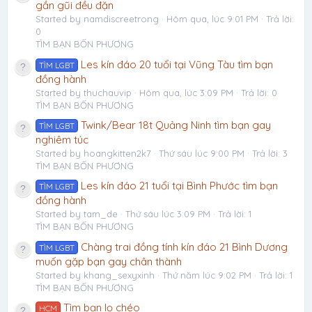
gần gũi đều đặn
Started by namdiscreetrong
Hôm qua, lúc 9:01 PM
Trả lời:
0
TÌM BẠN BỐN PHƯƠNG
Les kín đáo 20 tuổi tại Vũng Tàu tìm bạn
TÌM LGBT
đồng hành
Started by thuchauvip
Hôm qua, lúc 3:09 PM
Trả lời: 0
TÌM BẠN BỐN PHƯƠNG
Twink/Bear 18t Quảng Ninh tìm bạn gay
TÌM LGBT
nghiêm túc
Started by hoangkitten2k7
Thứ sáu lúc 9:00 PM
Trả lời: 3
TÌM BẠN BỐN PHƯƠNG
Les kín đáo 21 tuổi tại Bình Phước tìm bạn
TÌM LGBT
đồng hành
Started by tam_de
Thứ sáu lúc 3:09 PM
Trả lời: 1
TÌM BẠN BỐN PHƯƠNG
Chàng trai đồng tính kín đáo 21 Bình Dương
TÌM LGBT
muốn gặp bạn gay chân thành
Started by khang_sexyxinh
Thứ năm lúc 9:02 PM
Trả lời: 1
TÌM BẠN BỐN PHƯƠNG
Tìm bạn lọ chéo
HCM