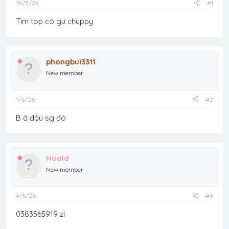
19/5/26
#1
Tìm top có gu chuppy
phongbui3311
New member
1/6/26
#2
B ở đâu sg đó
Hoald
New member
4/6/26
#3
0383565919 zl