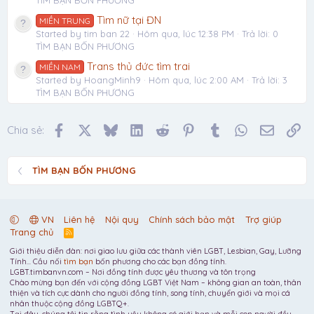
Tìm nữ tại ĐN
MIỀN TRUNG
Started by tim ban 22
Hôm qua, lúc 12:38 PM
Trả lời: 0
TÌM BẠN BỐN PHƯƠNG
Trans thủ đức tìm trai
MIỀN NAM
Started by HoangMinh9
Hôm qua, lúc 2:00 AM
Trả lời: 3
TÌM BẠN BỐN PHƯƠNG
Facebook
X
Bluesky
LinkedIn
Reddit
Pinterest
Tumblr
WhatsApp
Email
Li
Chia sẻ:
TÌM BẠN BỐN PHƯƠNG
VN
Liên hệ
Nội quy
Chính sách bảo mật
Trợ giúp
Trang chủ
R
S
Giới thiệu diễn đàn: nơi giao lưu giữa các thành viên LGBT, Lesbian, Gay, Lưỡng
S
Tính... Cầu nối
tìm bạn
bốn phương cho các bạn đồng tính.
LGBT.timbanvn.com – Nơi đồng tính được yêu thương và tôn trọng
Chào mừng bạn đến với cộng đồng LGBT Việt Nam – không gian an toàn, thân
thiện và tích cực dành cho người đồng tính, song tính, chuyển giới và mọi cá
nhân thuộc cộng đồng LGBTQ+.