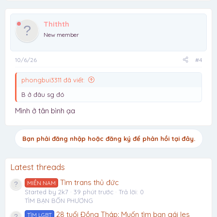
Thithth
New member
10/6/26
#4
phongbui3311 đã viết:
B ở đâu sg đó
Mình ở tân bình ạa
Bạn phải đăng nhập hoặc đăng ký để phản hồi tại đây.
Latest threads
Tìm trans thủ đức
MIỀN NAM
Started by 2k7
39 phút trước
Trả lời: 0
TÌM BẠN BỐN PHƯƠNG
28 tuổi Đồng Tháp: Muốn tìm bạn gái les
TÌM LGBT