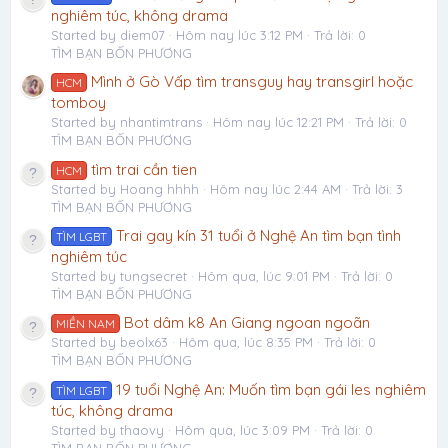
nghiêm túc, không drama
Started by diem07
Hôm nay lúc 3:12 PM
Trả lời: 0
TÌM BẠN BỐN PHƯƠNG
Mình ở Gò Vấp tìm transguy hay transgirl hoặc
HCM
tomboy
Started by nhantimtrans
Hôm nay lúc 12:21 PM
Trả lời: 0
TÌM BẠN BỐN PHƯƠNG
tìm trai cần tien
HCM
Started by Hoang hhhh
Hôm nay lúc 2:44 AM
Trả lời: 3
TÌM BẠN BỐN PHƯƠNG
Trai gay kín 31 tuổi ở Nghệ An tìm bạn tình
TÌM LGBT
nghiêm túc
Started by tungsecret
Hôm qua, lúc 9:01 PM
Trả lời: 0
TÌM BẠN BỐN PHƯƠNG
Bot dâm k8 An Giang ngoan ngoãn
MIỀN NAM
Started by beolx63
Hôm qua, lúc 8:35 PM
Trả lời: 0
TÌM BẠN BỐN PHƯƠNG
19 tuổi Nghệ An: Muốn tìm bạn gái les nghiêm
TÌM LGBT
túc, không drama
Started by thaovy
Hôm qua, lúc 3:09 PM
Trả lời: 0
TÌM BẠN BỐN PHƯƠNG