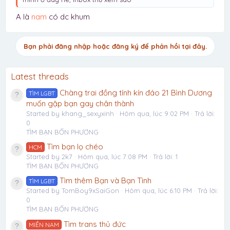
A là
nam
có dc khum
Bạn phải đăng nhập hoặc đăng ký để phản hồi tại đây.
Latest threads
Chàng trai đồng tính kín đáo 21 Bình Dương
TÌM LGBT
muốn gặp bạn gay chân thành
Started by khang_sexyxinh
Hôm qua, lúc 9:02 PM
Trả lời:
0
TÌM BẠN BỐN PHƯƠNG
Tìm bạn lọ chéo
HCM
Started by 2k7
Hôm qua, lúc 7:08 PM
Trả lời: 1
TÌM BẠN BỐN PHƯƠNG
Tìm thêm Bạn và Bạn Tình
TÌM LGBT
Started by TomBoy9xSaiGon
Hôm qua, lúc 6:10 PM
Trả lời:
0
TÌM BẠN BỐN PHƯƠNG
Tìm trans thủ đức
MIỀN NAM