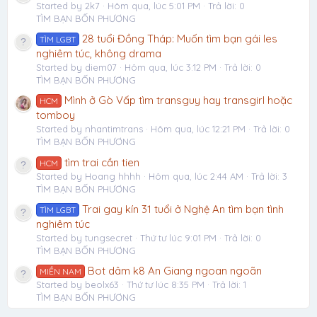
Started by 2k7
Hôm qua, lúc 5:01 PM
Trả lời: 0
TÌM BẠN BỐN PHƯƠNG
28 tuổi Đồng Tháp: Muốn tìm bạn gái les
TÌM LGBT
nghiêm túc, không drama
Started by diem07
Hôm qua, lúc 3:12 PM
Trả lời: 0
TÌM BẠN BỐN PHƯƠNG
Mình ở Gò Vấp tìm transguy hay transgirl hoặc
HCM
tomboy
Started by nhantimtrans
Hôm qua, lúc 12:21 PM
Trả lời: 0
TÌM BẠN BỐN PHƯƠNG
tìm trai cần tien
HCM
Started by Hoang hhhh
Hôm qua, lúc 2:44 AM
Trả lời: 3
TÌM BẠN BỐN PHƯƠNG
Trai gay kín 31 tuổi ở Nghệ An tìm bạn tình
TÌM LGBT
nghiêm túc
Started by tungsecret
Thứ tư lúc 9:01 PM
Trả lời: 0
TÌM BẠN BỐN PHƯƠNG
Bot dâm k8 An Giang ngoan ngoãn
MIỀN NAM
Started by beolx63
Thứ tư lúc 8:35 PM
Trả lời: 1
TÌM BẠN BỐN PHƯƠNG