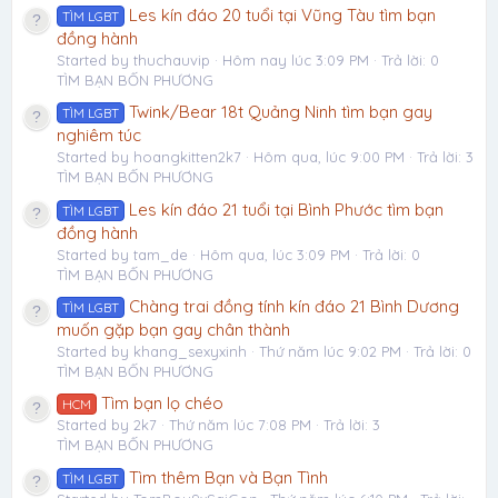
Les kín đáo 20 tuổi tại Vũng Tàu tìm bạn
TÌM LGBT
đồng hành
Started by thuchauvip
Hôm nay lúc 3:09 PM
Trả lời: 0
TÌM BẠN BỐN PHƯƠNG
Twink/Bear 18t Quảng Ninh tìm bạn gay
TÌM LGBT
nghiêm túc
Started by hoangkitten2k7
Hôm qua, lúc 9:00 PM
Trả lời: 3
TÌM BẠN BỐN PHƯƠNG
Les kín đáo 21 tuổi tại Bình Phước tìm bạn
TÌM LGBT
đồng hành
Started by tam_de
Hôm qua, lúc 3:09 PM
Trả lời: 0
TÌM BẠN BỐN PHƯƠNG
Chàng trai đồng tính kín đáo 21 Bình Dương
TÌM LGBT
muốn gặp bạn gay chân thành
Started by khang_sexyxinh
Thứ năm lúc 9:02 PM
Trả lời: 0
TÌM BẠN BỐN PHƯƠNG
Tìm bạn lọ chéo
HCM
Started by 2k7
Thứ năm lúc 7:08 PM
Trả lời: 3
TÌM BẠN BỐN PHƯƠNG
Tìm thêm Bạn và Bạn Tình
TÌM LGBT