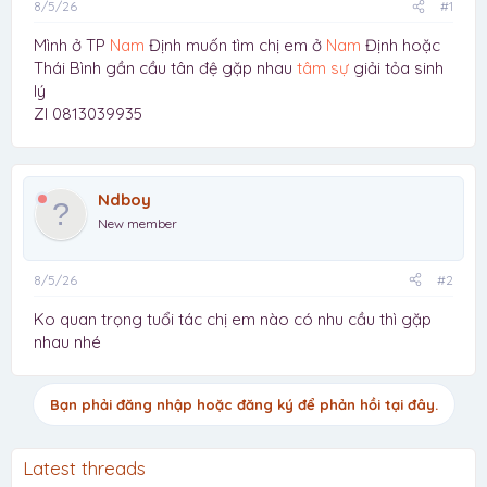
8/5/26
#1
Mình ở TP
Nam
Định muốn tìm chị em ở
Nam
Định hoặc
Thái Bình gần cầu tân đệ gặp nhau
tâm sự
giải tỏa sinh
lý
Zl 0813039935
Ndboy
New member
8/5/26
#2
Ko quan trọng tuổi tác chị em nào có nhu cầu thì gặp
nhau nhé
Bạn phải đăng nhập hoặc đăng ký để phản hồi tại đây.
Latest threads