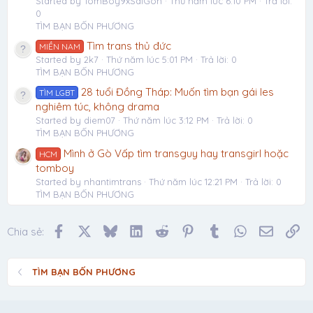
Started by TomBoy9xSaiGon
Thứ năm lúc 6:10 PM
Trả lời:
0
TÌM BẠN BỐN PHƯƠNG
Tìm trans thủ đức
MIỀN NAM
Started by 2k7
Thứ năm lúc 5:01 PM
Trả lời: 0
TÌM BẠN BỐN PHƯƠNG
28 tuổi Đồng Tháp: Muốn tìm bạn gái les
TÌM LGBT
nghiêm túc, không drama
Started by diem07
Thứ năm lúc 3:12 PM
Trả lời: 0
TÌM BẠN BỐN PHƯƠNG
Mình ở Gò Vấp tìm transguy hay transgirl hoặc
HCM
tomboy
Started by nhantimtrans
Thứ năm lúc 12:21 PM
Trả lời: 0
TÌM BẠN BỐN PHƯƠNG
Facebook
X
Bluesky
LinkedIn
Reddit
Pinterest
Tumblr
WhatsApp
Email
Li
Chia sẻ:
TÌM BẠN BỐN PHƯƠNG