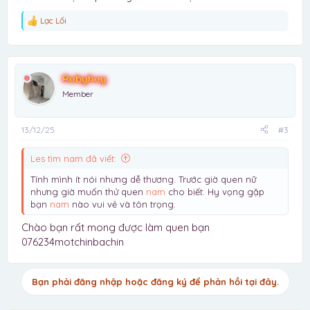
Lạc Lối
R
e
a
c
t
Rubyhuy
i
o
Member
n
s
:
13/12/25
#3
Les tìm nam đã viết:
Tính mình ít nói nhưng dễ thương. Trước giờ quen nữ
nhưng giờ muốn thử quen
nam
cho biết. Hy vọng gặp
bạn
nam
nào vui vẻ và tôn trọng.
Chào bạn rất mong được làm quen bạn
076234motchinbachin
Bạn phải đăng nhập hoặc đăng ký để phản hồi tại đây.