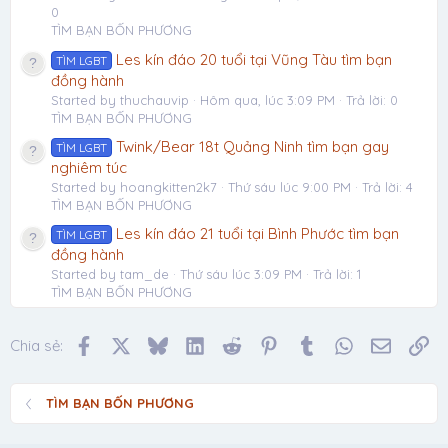
0
TÌM BẠN BỐN PHƯƠNG
Les kín đáo 20 tuổi tại Vũng Tàu tìm bạn
TÌM LGBT
đồng hành
Started by thuchauvip
Hôm qua, lúc 3:09 PM
Trả lời: 0
TÌM BẠN BỐN PHƯƠNG
Twink/Bear 18t Quảng Ninh tìm bạn gay
TÌM LGBT
nghiêm túc
Started by hoangkitten2k7
Thứ sáu lúc 9:00 PM
Trả lời: 4
TÌM BẠN BỐN PHƯƠNG
Les kín đáo 21 tuổi tại Bình Phước tìm bạn
TÌM LGBT
đồng hành
Started by tam_de
Thứ sáu lúc 3:09 PM
Trả lời: 1
TÌM BẠN BỐN PHƯƠNG
Facebook
X
Bluesky
LinkedIn
Reddit
Pinterest
Tumblr
WhatsApp
Email
Li
Chia sẻ:
TÌM BẠN BỐN PHƯƠNG