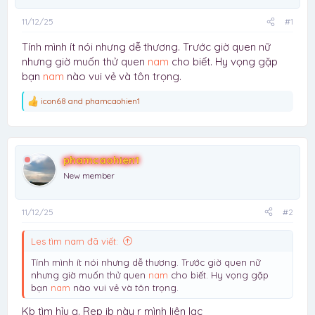
11/12/25
#1
Tính mình ít nói nhưng dễ thương. Trước giờ quen nữ
nhưng giờ muốn thử quen
nam
cho biết. Hy vọng gặp
bạn
nam
nào vui vẻ và tôn trọng.
icon68
and
phamcaohien1
R
e
a
c
t
phamcaohien1
i
o
New member
n
s
:
11/12/25
#2
Les tìm nam đã viết:
Tính mình ít nói nhưng dễ thương. Trước giờ quen nữ
nhưng giờ muốn thử quen
nam
cho biết. Hy vọng gặp
bạn
nam
nào vui vẻ và tôn trọng.
Kb tìm hỉu ạ. Rep ib này r mình liên lạc