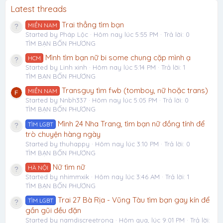
Latest threads
Trai thẳng tìm bạn
MIỀN NAM
Started by Pháp Lộc
Hôm nay lúc 5:55 PM
Trả lời: 0
TÌM BẠN BỐN PHƯƠNG
Mình tìm bạn nữ bi some chung cặp mình ạ
HCM
Started by Linh xinh
Hôm nay lúc 5:14 PM
Trả lời: 1
TÌM BẠN BỐN PHƯƠNG
Transguy tìm fwb (tomboy, nữ hoặc trans)
MIỀN NAM
Started by Nnbh337
Hôm nay lúc 5:05 PM
Trả lời: 0
TÌM BẠN BỐN PHƯƠNG
Mình 24 Nha Trang, tìm bạn nữ đồng tính để
TÌM LGBT
trò chuyện hàng ngày
Started by thuhappy
Hôm nay lúc 3:10 PM
Trả lời: 0
TÌM BẠN BỐN PHƯƠNG
Nữ tìm nữ
HÀ NỘI
Started by nhimmxik
Hôm nay lúc 3:46 AM
Trả lời: 1
TÌM BẠN BỐN PHƯƠNG
Trai 27 Bà Rịa - Vũng Tàu tìm bạn gay kín để
TÌM LGBT
gần gũi đều đặn
Started by namdiscreetrong
Hôm qua, lúc 9:01 PM
Trả lời: