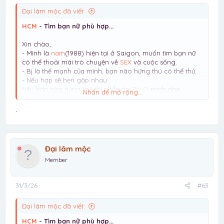
Đại lâm mộc đã viết:
HCM
- Tìm bạn nữ phù hợp...
Xin chào,
- Mình là
nam
(1988) hiện tại ở Saigon, muốn tìm bạn nữ
có thể thoải mái trò chuyện về
SEX
và cuộc sống.
- Bj là thế mạnh của mình, bạn nào hứng thú có thể thử.
- Nếu hợp sẽ hẹn gặp nhau.
Nếu bạn nào hứng thú thì nhắn tin
ZALO
mình nhé.
Nhấn để mở rộng...
Lưu ý: mình chỉ tìm NỮ, giới tính khác vui lòng đừng liên
hệ mất thời gian
.
Đại lâm mộc
Member
31/3/26
#63
Đại lâm mộc đã viết:
HCM
- Tìm bạn nữ phù hợp...