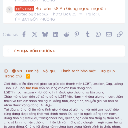
TÌM BẠN BỐN PHƯƠNG
Bot dâm k8 An Giang ngoan ngoãn
MIỀN NAM
Started by beolx63
Thứ tư lúc 8:35 PM
Trả lời: 0
TÌM BẠN BỐN PHƯƠNG
Facebook
X
Bluesky
LinkedIn
Reddit
Pinterest
Tumblr
WhatsApp
Email
Li
Chia sẻ:
TÌM BẠN BỐN PHƯƠNG
VN
Liên hệ
Nội quy
Chính sách bảo mật
Trợ giúp
Trang chủ
R
S
Giới thiệu diễn đàn: nơi giao lưu giữa các thành viên LGBT, Lesbian, Gay, Lưỡng
S
Tính... Cầu nối
tìm bạn
bốn phương cho các bạn đồng tính.
LGBT.timbanvn.com – Nơi đồng tính được yêu thương và tôn trọng
Chào mừng bạn đến với cộng đồng LGBT Việt Nam – không gian an toàn, thân
thiện và tích cực dành cho người đồng tính, song tính, chuyển giới và mọi cá
nhân thuộc cộng đồng LGBTQ+.
Tại đây, chúng tôi tin rằng tình yêu không có giới hạn và mỗi con người đều
xứng đáng được sống thật với chính mình. Dù bạn là người đồng tính nam,
đồng tính nữ, bisexual, transgender hay queer, bạn đều tìm thấy sự thấu hiểu,
chia sẻ kinh nghiệm, thông tin hữu ích và những câu chuyện truyền cảm hứng
từ cộng đồng. Chúng tôi đồng hành cùng bạn trong hành trình tự chấp nhận,