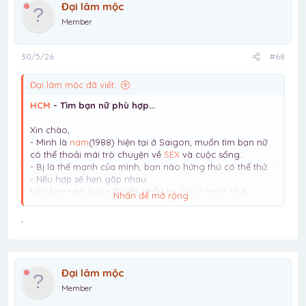
Đại lâm mộc
Member
30/5/26
#68
Đại lâm mộc đã viết:
HCM
- Tìm bạn nữ phù hợp...
Xin chào,
- Mình là
nam
(1988) hiện tại ở Saigon, muốn tìm bạn nữ
có thể thoải mái trò chuyện về
SEX
và cuộc sống.
- Bj là thế mạnh của mình, bạn nào hứng thú có thể thử.
- Nếu hợp sẽ hẹn gặp nhau.
Nếu bạn nào hứng thú thì nhắn tin
ZALO
mình nhé.
Nhấn để mở rộng...
Lưu ý: mình chỉ tìm NỮ, giới tính khác vui lòng đừng liên
hệ mất thời gian
.
Đại lâm mộc
Member