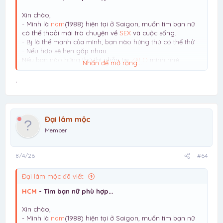
Xin chào,
- Mình là
nam
(1988) hiện tại ở Saigon, muốn tìm bạn nữ
có thể thoải mái trò chuyện về
SEX
và cuộc sống.
- Bj là thế mạnh của mình, bạn nào hứng thú có thể thử.
- Nếu hợp sẽ hẹn gặp nhau.
Nếu bạn nào hứng thú thì nhắn tin
ZALO
mình nhé.
Nhấn để mở rộng...
Lưu ý: mình chỉ tìm NỮ, giới tính khác vui lòng đừng liên
hệ mất thời gian
.
Đại lâm mộc
Member
8/4/26
#64
Đại lâm mộc đã viết:
HCM
- Tìm bạn nữ phù hợp...
Xin chào,
- Mình là
nam
(1988) hiện tại ở Saigon, muốn tìm bạn nữ