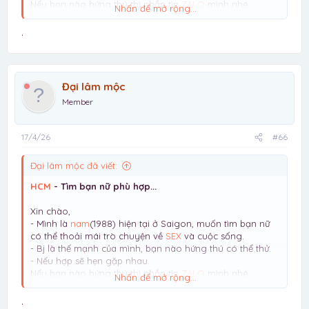
Nếu bạn nào hứng thú thì nhắn tin
ZALO
mình nhé.
Nhấn để mở rộng...
Lưu ý: mình chỉ tìm NỮ, giới tính khác vui lòng đừng liên
hệ mất thời gian
.
Đại lâm mộc
Member
17/4/26
#66
Đại lâm mộc đã viết:
HCM
- Tìm bạn nữ phù hợp...
Xin chào,
- Mình là
nam
(1988) hiện tại ở Saigon, muốn tìm bạn nữ
có thể thoải mái trò chuyện về
SEX
và cuộc sống.
- Bj là thế mạnh của mình, bạn nào hứng thú có thể thử.
- Nếu hợp sẽ hẹn gặp nhau.
Nếu bạn nào hứng thú thì nhắn tin
ZALO
mình nhé.
Nhấn để mở rộng...
Lưu ý: mình chỉ tìm NỮ, giới tính khác vui lòng đừng liên
hệ mất thời gian
.