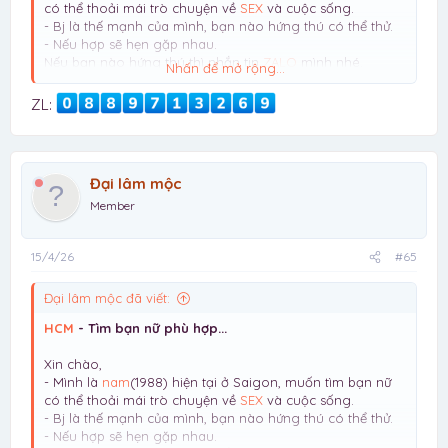
có thể thoải mái trò chuyện về
SEX
và cuộc sống.
- Bj là thế mạnh của mình, bạn nào hứng thú có thể thử.
- Nếu hợp sẽ hẹn gặp nhau.
Nếu bạn nào hứng thú thì nhắn tin
ZALO
mình nhé.
Nhấn để mở rộng...
Lưu ý: mình chỉ tìm NỮ, giới tính khác vui lòng đừng liên
hệ mất thời gian
ZL:
Đại lâm mộc
Member
15/4/26
#65
Đại lâm mộc đã viết:
HCM
- Tìm bạn nữ phù hợp...
Xin chào,
- Mình là
nam
(1988) hiện tại ở Saigon, muốn tìm bạn nữ
có thể thoải mái trò chuyện về
SEX
và cuộc sống.
- Bj là thế mạnh của mình, bạn nào hứng thú có thể thử.
- Nếu hợp sẽ hẹn gặp nhau.