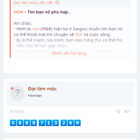
Đại lâm mộc đã viết:
HCM
- Tìm bạn nữ phù hợp...
Xin chào,
- Mình là
nam
(1988) hiện tại ở Saigon, muốn tìm bạn nữ
có thể thoải mái trò chuyện về
SEX
và cuộc sống.
- Bj là thế mạnh của mình, bạn nào hứng thú có thể thử.
- Nếu hợp sẽ hẹn gặp nhau.
Nếu bạn nào hứng thú thì nhắn tin
ZALO
mình nhé.
Nhấn để mở rộng...
Lưu ý: mình chỉ tìm NỮ, giới tính khác vui lòng đừng liên
hệ mất thời gian
.
Đại lâm mộc
Member
31/5/26
#71