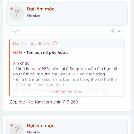
Đại lâm mộc
Member
9/7/26
#79
Đại lâm mộc đã viết:
HCM
- Tìm bạn nữ phù hợp...
Xin chào,
- Mình là
nam
(1988) hiện tại ở Saigon, muốn tìm bạn nữ
có thể thoải mái trò chuyện về
SEX
và cuộc sống.
- Bj là thế mạnh của mình, bạn nào hứng thú có thể thử.
- Nếu hợp sẽ hẹn gặp nhau.
Nếu bạn nào hứng thú thì nhắn tin
ZALO
mình nhé.
Nhấn để mở rộng...
Lưu ý: mình chỉ tìm NỮ, giới tính khác vui lòng đừng liên
hệ mất thời gian
Zép lào: Ko tám tám chín 713 269
Đại lâm mộc
Member