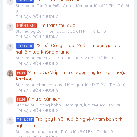
Started by TomBoy9xSaiGon
Hôm qua, lúc 6:10 PM
Trả lời:
0
TÌM BẠN BỐN PHƯƠNG
Tìm trans thủ đức
MIỀN NAM
Started by 2k7
Hôm qua, lúc 5:01 PM
Trả lời: 0
TÌM BẠN BỐN PHƯƠNG
28 tuổi Đồng Tháp: Muốn tìm bạn gái les
TÌM LGBT
nghiêm túc, không drama
Started by diem07
Hôm qua, lúc 3:12 PM
Trả lời: 0
TÌM BẠN BỐN PHƯƠNG
Mình ở Gò Vấp tìm transguy hay transgirl hoặc
HCM
tomboy
Started by nhantimtrans
Hôm qua, lúc 12:21 PM
Trả lời: 0
TÌM BẠN BỐN PHƯƠNG
tìm trai cần tien
HCM
Started by Hoang hhhh
Hôm qua, lúc 2:44 AM
Trả lời: 3
TÌM BẠN BỐN PHƯƠNG
Trai gay kín 31 tuổi ở Nghệ An tìm bạn tình
TÌM LGBT
nghiêm túc
Started by tungsecret
Thứ tư lúc 9:01 PM
Trả lời: 0