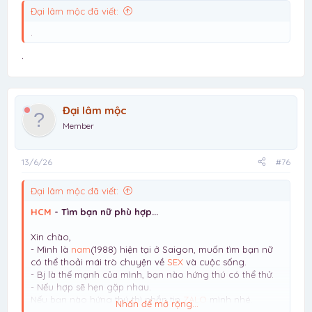
Đại lâm mộc đã viết:
.
.
Đại lâm mộc
Member
13/6/26
#76
Đại lâm mộc đã viết:
HCM
- Tìm bạn nữ phù hợp...
Xin chào,
- Mình là
nam
(1988) hiện tại ở Saigon, muốn tìm bạn nữ
có thể thoải mái trò chuyện về
SEX
và cuộc sống.
- Bj là thế mạnh của mình, bạn nào hứng thú có thể thử.
- Nếu hợp sẽ hẹn gặp nhau.
Nếu bạn nào hứng thú thì nhắn tin
ZALO
mình nhé.
Nhấn để mở rộng...
Lưu ý: mình chỉ tìm NỮ, giới tính khác vui lòng đừng liên