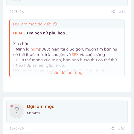
29/3/26
#61
Đại lâm mộc đã viết:
HCM
- Tìm bạn nữ phù hợp...
Xin chào,
- Mình là
nam
(1988) hiện tại ở Saigon, muốn tìm bạn nữ
có thể thoải mái trò chuyện về
SEX
và cuộc sống.
- Bj là thế mạnh của mình, bạn nào hứng thú có thể thử.
- Nếu hợp sẽ hẹn gặp nhau.
Nếu bạn nào hứng thú thì nhắn tin
ZALO
mình nhé.
Nhấn để mở rộng...
Lưu ý: mình chỉ tìm NỮ, giới tính khác vui lòng đừng liên
hệ mất thời gian
.
Đại lâm mộc
Member
30/3/26
#62