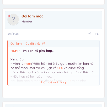
Đại lâm mộc
Member
20/4/26
#67
Đại lâm mộc đã viết:
HCM
- Tìm bạn nữ phù hợp...
Xin chào,
- Mình là
nam
(1988) hiện tại ở Saigon, muốn tìm bạn nữ
có thể thoải mái trò chuyện về
SEX
và cuộc sống.
- Bj là thế mạnh của mình, bạn nào hứng thú có thể thử.
- Nếu hợp sẽ hẹn gặp nhau.
Nếu bạn nào hứng thú thì nhắn tin
ZALO
mình nhé.
Nhấn để mở rộng...
Lưu ý: mình chỉ tìm NỮ, giới tính khác vui lòng đừng liên
hệ mất thời gian
.