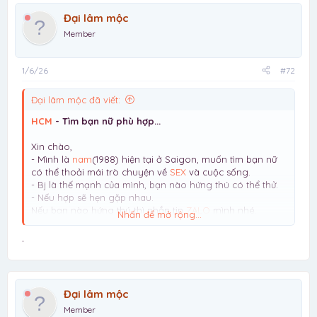
Đại lâm mộc
Member
1/6/26
#72
Đại lâm mộc đã viết:
HCM
- Tìm bạn nữ phù hợp...
Xin chào,
- Mình là
nam
(1988) hiện tại ở Saigon, muốn tìm bạn nữ
có thể thoải mái trò chuyện về
SEX
và cuộc sống.
- Bj là thế mạnh của mình, bạn nào hứng thú có thể thử.
- Nếu hợp sẽ hẹn gặp nhau.
Nếu bạn nào hứng thú thì nhắn tin
ZALO
mình nhé.
Nhấn để mở rộng...
Lưu ý: mình chỉ tìm NỮ, giới tính khác vui lòng đừng liên
hệ mất thời gian
.
Đại lâm mộc
Member