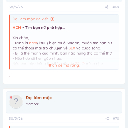
30/5/26
#69
Đại lâm mộc đã viết:
HCM
- Tìm bạn nữ phù hợp...
Xin chào,
- Mình là
nam
(1988) hiện tại ở Saigon, muốn tìm bạn nữ
có thể thoải mái trò chuyện về
SEX
và cuộc sống.
- Bj là thế mạnh của mình, bạn nào hứng thú có thể thử.
- Nếu hợp sẽ hẹn gặp nhau.
Nếu bạn nào hứng thú thì nhắn tin
ZALO
mình nhé.
Nhấn để mở rộng...
Lưu ý: mình chỉ tìm NỮ, giới tính khác vui lòng đừng liên
hệ mất thời gian
.
Đại lâm mộc
Member
30/5/26
#70