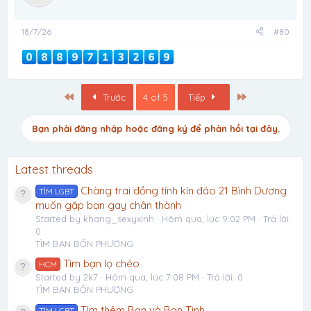
18/7/26
#80
Đầu
Cuối
Trước
4 of 5
Tiếp
Bạn phải đăng nhập hoặc đăng ký để phản hồi tại đây.
Latest threads
Chàng trai đồng tính kín đáo 21 Bình Dương
TÌM LGBT
muốn gặp bạn gay chân thành
Started by khang_sexyxinh
Hôm qua, lúc 9:02 PM
Trả lời:
0
TÌM BẠN BỐN PHƯƠNG
Tìm bạn lọ chéo
HCM
Started by 2k7
Hôm qua, lúc 7:08 PM
Trả lời: 0
TÌM BẠN BỐN PHƯƠNG
Tìm thêm Bạn và Bạn Tình
TÌM LGBT