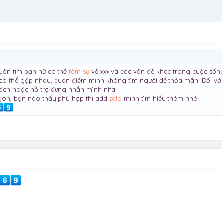
uốn tìm bạn nữ có thể
tâm sự
về xxx và các vấn đề khác trong cuộc sốn
có thể gặp nhau, quan điểm mình không tìm người để thỏa mãn. Đối với 
hách hoặc hỗ trợ đừng nhắn mình nha.
igon, bạn nào thấy phù hợp thì add
zalo
mình tìm hiểu thêm nhé.