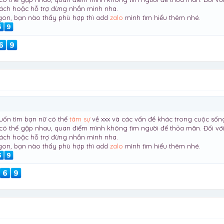
hách hoặc hỗ trợ đừng nhắn mình nha.
igon, bạn nào thấy phù hợp thì add
zalo
mình tìm hiểu thêm nhé.
uốn tìm bạn nữ có thể
tâm sự
về xxx và các vấn đề khác trong cuộc sốn
có thể gặp nhau, quan điểm mình không tìm người để thỏa mãn. Đối với 
hách hoặc hỗ trợ đừng nhắn mình nha.
igon, bạn nào thấy phù hợp thì add
zalo
mình tìm hiểu thêm nhé.