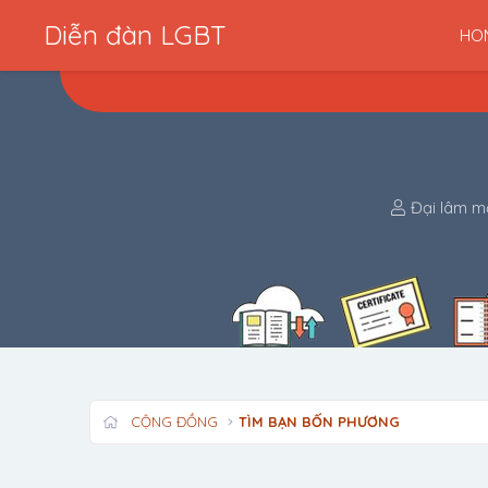
Diễn đàn LGBT
HO
B
Đại lâm m
ắ
t
đ
ầ
u
CỘNG ĐỒNG
TÌM BẠN BỐN PHƯƠNG