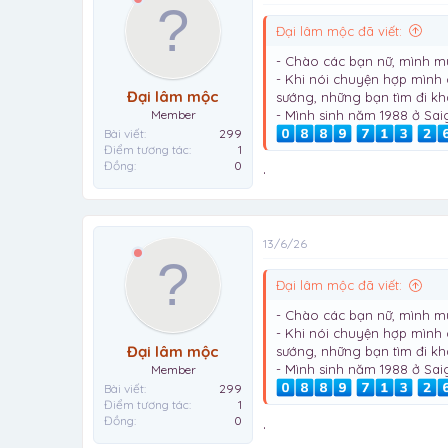
Đại lâm mộc đã viết:
- Chào các bạn nữ, mình m
- Khi nói chuyện hợp mình 
Đại lâm mộc
sướng, những bạn tìm đi k
- Mình sinh năm 1988 ở Sa
Member
Bài viết
299
Điểm tương tác
1
Đồng
0
.
13/6/26
Đại lâm mộc đã viết:
- Chào các bạn nữ, mình m
- Khi nói chuyện hợp mình 
Đại lâm mộc
sướng, những bạn tìm đi k
- Mình sinh năm 1988 ở Sa
Member
Bài viết
299
Điểm tương tác
1
Đồng
0
.