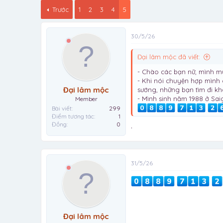
Trước
1
2
3
4
5
30/5/26
Đại lâm mộc đã viết:
- Chào các bạn nữ, mình m
- Khi nói chuyện hợp mình 
Đại lâm mộc
sướng, những bạn tìm đi k
- Mình sinh năm 1988 ở Sa
Member
Bài viết
299
Điểm tương tác
1
Đồng
0
.
31/5/26
Đại lâm mộc