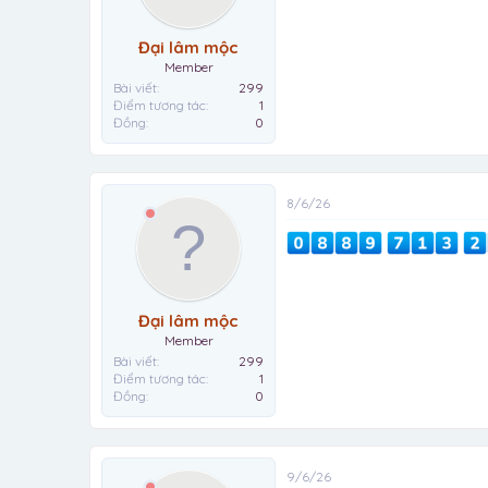
Đại lâm mộc
Member
Bài viết
299
Điểm tương tác
1
Đồng
0
8/6/26
Đại lâm mộc
Member
Bài viết
299
Điểm tương tác
1
Đồng
0
9/6/26