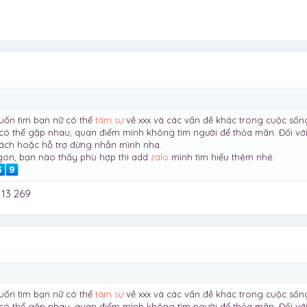
uốn tìm bạn nữ có thể
tâm sự
về xxx và các vấn đề khác trong cuộc sốn
có thể gặp nhau, quan điểm mình không tìm người để thỏa mãn. Đối với 
hách hoặc hỗ trợ đừng nhắn mình nha.
igon, bạn nào thấy phù hợp thì add
zalo
mình tìm hiểu thêm nhé.
713 269
uốn tìm bạn nữ có thể
tâm sự
về xxx và các vấn đề khác trong cuộc sốn
có thể gặp nhau, quan điểm mình không tìm người để thỏa mãn. Đối với 