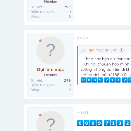
Member
Bài viết
299
Điểm tương tác
1
Đồng
0
1/6/26
Đại lâm mộc đã viết:
- Chào các bạn nữ, mình m
- Khi nói chuyện hợp mình 
Đại lâm mộc
sướng, những bạn tìm đi k
- Mình sinh năm 1988 ở Sa
Member
Bài viết
299
Điểm tương tác
1
Đồng
0
.
4/6/26