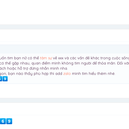
uốn tìm bạn nữ có thể
tâm sự
về xxx và các vấn đề khác trong cuộc sốn
có thể gặp nhau, quan điểm mình không tìm người để thỏa mãn. Đối với 
hách hoặc hỗ trợ đừng nhắn mình nha.
igon, bạn nào thấy phù hợp thì add
zalo
mình tìm hiểu thêm nhé.