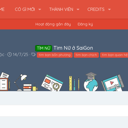
ME
CÓ GÌ MỚI
THÀNH VIÊN
CREDITS
Hoạt động gần đây
Đăng ký
Tìm Nữ ở SaiGon
TÌM NỮ
N
T
ộc
14/7/25
tìm bạn bốn phương
tìm bạn chịch
tìm bạn quan hệ
g
h
à
ẻ
y
b
ắ
t
đ
ầ
u