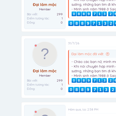
Đại lâm mộc
sướng, những bạn tìm đi k
- Mình sinh năm 1988 ở Sa
Member
Bài viết
299
Điểm tương tác
1
Đồng
0
31/7/26
Đại lâm mộc đã viết:
- Chào các bạn nữ, mình m
- Khi nói chuyện hợp mình 
Đại lâm mộc
sướng, những bạn tìm đi k
- Mình sinh năm 1988 ở Sa
Member
Bài viết
299
Điểm tương tác
1
Đồng
0
Hôm qua, lúc 2:58 PM