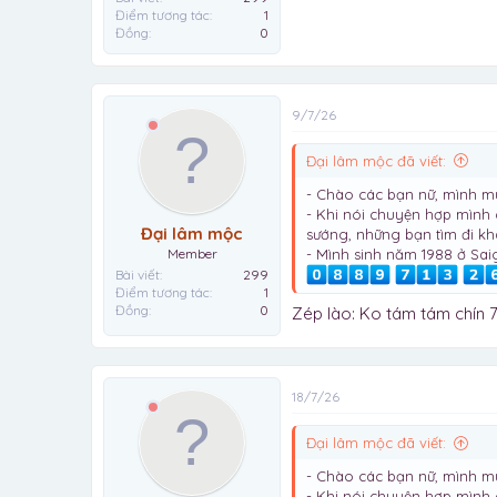
Điểm tương tác
1
Đồng
0
9/7/26
Đại lâm mộc đã viết:
- Chào các bạn nữ, mình m
- Khi nói chuyện hợp mình 
Đại lâm mộc
sướng, những bạn tìm đi k
- Mình sinh năm 1988 ở Sa
Member
Bài viết
299
Điểm tương tác
1
Đồng
0
Zép lào: Ko tám tám chín 
18/7/26
Đại lâm mộc đã viết:
- Chào các bạn nữ, mình m
- Khi nói chuyện hợp mình 