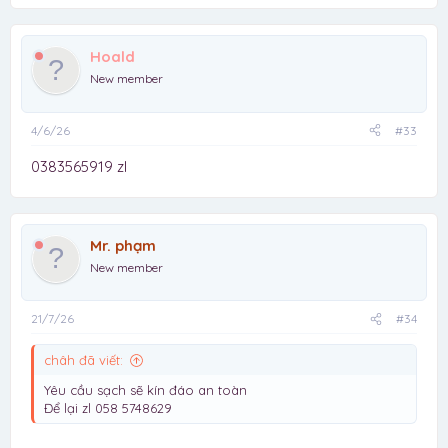
Hoald
New member
4/6/26
#33
0383565919 zl
Mr. phạm
New member
21/7/26
#34
châh đã viết:
Yêu cầu sạch sẽ kín đáo an toàn
Để lại zl 058 5748629