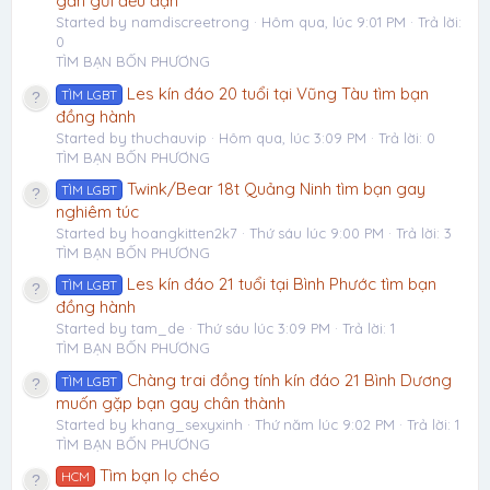
gần gũi đều đặn
Started by namdiscreetrong
Hôm qua, lúc 9:01 PM
Trả lời:
0
TÌM BẠN BỐN PHƯƠNG
Les kín đáo 20 tuổi tại Vũng Tàu tìm bạn
TÌM LGBT
đồng hành
Started by thuchauvip
Hôm qua, lúc 3:09 PM
Trả lời: 0
TÌM BẠN BỐN PHƯƠNG
Twink/Bear 18t Quảng Ninh tìm bạn gay
TÌM LGBT
nghiêm túc
Started by hoangkitten2k7
Thứ sáu lúc 9:00 PM
Trả lời: 3
TÌM BẠN BỐN PHƯƠNG
Les kín đáo 21 tuổi tại Bình Phước tìm bạn
TÌM LGBT
đồng hành
Started by tam_de
Thứ sáu lúc 3:09 PM
Trả lời: 1
TÌM BẠN BỐN PHƯƠNG
Chàng trai đồng tính kín đáo 21 Bình Dương
TÌM LGBT
muốn gặp bạn gay chân thành
Started by khang_sexyxinh
Thứ năm lúc 9:02 PM
Trả lời: 1
TÌM BẠN BỐN PHƯƠNG
Tìm bạn lọ chéo
HCM