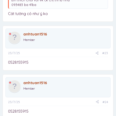
Em thích chơi với vk ck chị thì ib nha
093483 ba 41ba
Cát tường có như ý ko
anhtuan1516
Member
23/7/25
#23
0528155915
anhtuan1516
Member
23/7/25
#24
0528155915