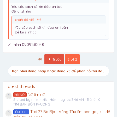
Yêu cầu sạch sẽ kín đáo an toàn
Để lại zl nha
châh đã viết:
Yêu cầu sạch sẽ kín đáo an toàn
Để lại zl nhaa
Zl minh 0909130048
Đầu
Trước
2 of 2
Bạn phải đăng nhập hoặc đăng ký để phản hồi tại đây.
Latest threads
Nữ tìm nữ
HÀ NỘI
Started by nhimmxik
Hôm nay lúc 3:46 AM
Trả lời: 0
TÌM BẠN BỐN PHƯƠNG
Trai 27 Bà Rịa - Vũng Tàu tìm bạn gay kín để
TÌM LGBT