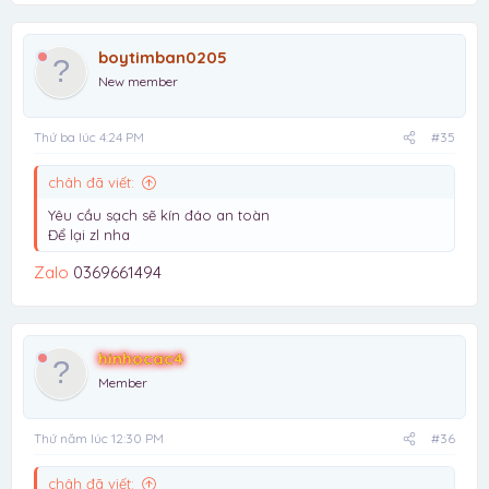
boytimban0205
New member
Thứ ba lúc 4:24 PM
#35
châh đã viết:
Yêu cầu sạch sẽ kín đáo an toàn
Để lại zl nha
Zalo
0369661494
hinhocac4
Member
Thứ năm lúc 12:30 PM
#36
châh đã viết: