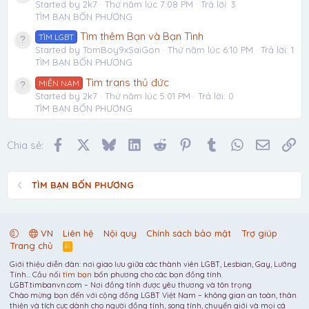
Started by 2k7
Thứ năm lúc 7:08 PM
Trả lời: 3
TÌM BẠN BỐN PHƯƠNG
Tìm thêm Bạn và Bạn Tình
TÌM LGBT
Started by TomBoy9xSaiGon
Thứ năm lúc 6:10 PM
Trả lời: 1
TÌM BẠN BỐN PHƯƠNG
Tìm trans thủ đức
MIỀN NAM
Started by 2k7
Thứ năm lúc 5:01 PM
Trả lời: 0
TÌM BẠN BỐN PHƯƠNG
Facebook
X
Bluesky
LinkedIn
Reddit
Pinterest
Tumblr
WhatsApp
Email
Li
Chia sẻ:
TÌM BẠN BỐN PHƯƠNG
VN
Liên hệ
Nội quy
Chính sách bảo mật
Trợ giúp
Trang chủ
R
S
Giới thiệu diễn đàn: nơi giao lưu giữa các thành viên LGBT, Lesbian, Gay, Lưỡng
S
Tính... Cầu nối
tìm bạn
bốn phương cho các bạn đồng tính.
LGBT.timbanvn.com – Nơi đồng tính được yêu thương và tôn trọng
Chào mừng bạn đến với cộng đồng LGBT Việt Nam – không gian an toàn, thân
thiện và tích cực dành cho người đồng tính, song tính, chuyển giới và mọi cá