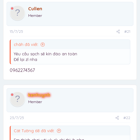
Cullen
Member
15/7/25
#21
châh đã viết:
Yêu cầu sạch sẽ kín đáo an toàn
Để lại zl nha
0962274367
kenhuynh
Member
23/7/25
#22
Cát Tường 68 đã viết: