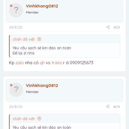
Vinhkhang0812
Member
24/8/25
#28
châh đã viết:
Yêu cầu sạch sẽ kín đáo an toàn
Để lại zl nha
Kp
zalo
nha có
qh
vs
trans
r á 0909125673
Vinhkhang0812
Member
25/8/25
#29
châh đã viết:
Yêu cầu sạch sẽ kín đáo an toàn