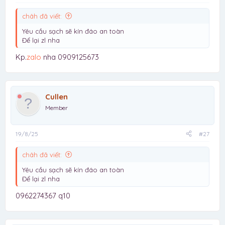
châh đã viết:
Yêu cầu sạch sẽ kín đáo an toàn
Để lại zl nha
Kp.
zalo
nha 0909125673
Cullen
Member
19/8/25
#27
châh đã viết:
Yêu cầu sạch sẽ kín đáo an toàn
Để lại zl nha
0962274367 q10