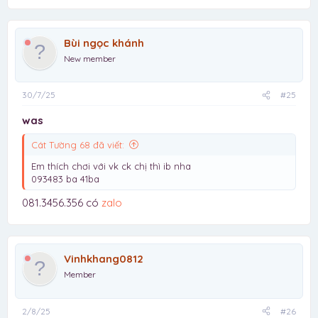
Bùi ngọc khánh
New member
30/7/25
#25
was
Cát Tường 68 đã viết:
Em thích chơi với vk ck chị thì ib nha
093483 ba 41ba
081.3456.356 có
zalo
Vinhkhang0812
Member
2/8/25
#26