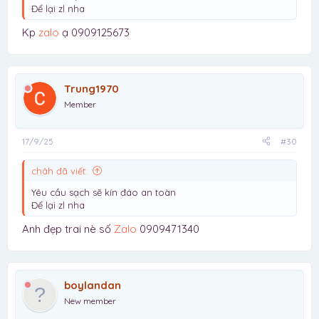
Để lại zl nha
Kp
zalo
ạ 0909125673
Trung1970
Member
17/9/25
#30
châh đã viết:
Yêu cầu sạch sẽ kín đáo an toàn
Để lại zl nha
Anh đẹp trai nè số
Zalo
0909471340
boylandan
New member