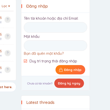
Đăng nhập
Lọc
6
Tên tài khoản hoặc địa chỉ Email
hệ
6
Mật khẩu
hệ
6
Bạn đã quên mật khẩu?
te
Duy trì trạng thái đăng nhập
6
Đăng nhập
te
Đăng ký ngay
Chưa có tài khoản?
st here.
Latest threads