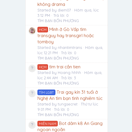
không drama
Started by diem07
Hôm qua, lúc
3:12 PM
Trả lời: 0
TÌM BẠN BỐN PHƯƠNG
Mình ở Gò Vấp tìm
HCM
transguy hay transgirl hoặc
tomboy
Started by nhantimtrans
Hôm qua,
lúc 12:21 PM
Trả lời: 0
TÌM BẠN BỐN PHƯƠNG
tìm trai cần tien
HCM
Started by Hoang hhhh
Hôm qua,
lúc 2:44 AM
Trả lời: 3
TÌM BẠN BỐN PHƯƠNG
Trai gay kín 31 tuổi ở
TÌM LGBT
Nghệ An tìm bạn tình nghiêm túc
Started by tungsecret
Thứ tư lúc
9:01 PM
Trả lời: 0
TÌM BẠN BỐN PHƯƠNG
Bot dâm k8 An Giang
MIỀN NAM
ngoan ngoãn