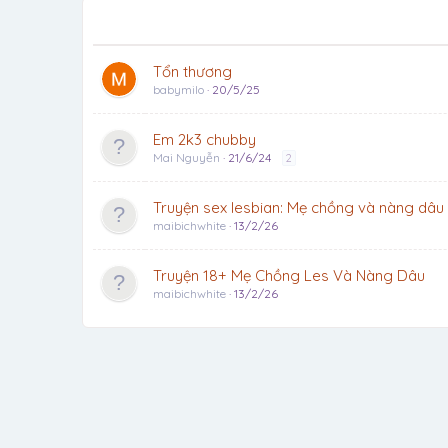
Tổn thương
babymilo
20/5/25
Em 2k3 chubby
Mai Nguyễn
21/6/24
2
Truyện sex lesbian: Mẹ chồng và nàng dâu
maibichwhite
13/2/26
Truyện 18+ Mẹ Chồng Les Và Nàng Dâu
maibichwhite
13/2/26