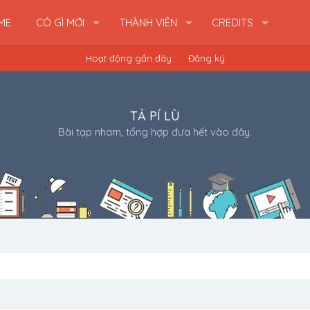
ME
CÓ GÌ MỚI
THÀNH VIÊN
CREDITS
Hoạt động gần đây
Đăng ký
TẢ PÍ LÙ
Bài tạp nham, tổng hợp đưa hết vào đây.