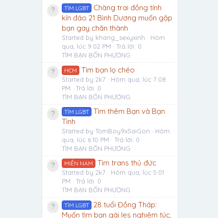
Chàng trai đồng tính
TÌM LGBT
kín đáo 21 Bình Dương muốn gặp
bạn gay chân thành
Started by khang_sexyxinh
Hôm
qua, lúc 9:02 PM
Trả lời: 0
TÌM BẠN BỐN PHƯƠNG
Tìm bạn lọ chéo
HCM
Started by 2k7
Hôm qua, lúc 7:08
PM
Trả lời: 0
TÌM BẠN BỐN PHƯƠNG
Tìm thêm Bạn và Bạn
TÌM LGBT
Tình
Started by TomBoy9xSaiGon
Hôm
qua, lúc 6:10 PM
Trả lời: 0
TÌM BẠN BỐN PHƯƠNG
Tìm trans thủ đức
MIỀN NAM
Started by 2k7
Hôm qua, lúc 5:01
PM
Trả lời: 0
TÌM BẠN BỐN PHƯƠNG
28 tuổi Đồng Tháp:
TÌM LGBT
Muốn tìm bạn gái les nghiêm túc,