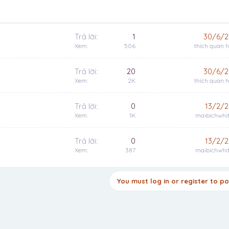
Trả lời
1
30/6/2
Xem
506
thích quan 
Trả lời
20
30/6/2
Xem
2K
thích quan 
Trả lời
0
13/2/2
Xem
1K
maibichwhi
Trả lời
0
13/2/2
Xem
387
maibichwhi
You must log in or register to po