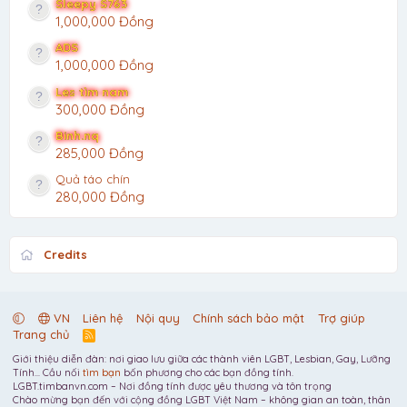
Sleepy S763
1,000,000 Đồng
ADS
1,000,000 Đồng
Les tìm nam
300,000 Đồng
Binh.nq
285,000 Đồng
Quả táo chín
280,000 Đồng
Credits
VN
Liên hệ
Nội quy
Chính sách bảo mật
Trợ giúp
Trang chủ
R
S
Giới thiệu diễn đàn: nơi giao lưu giữa các thành viên LGBT, Lesbian, Gay, Lưỡng
S
Tính... Cầu nối
tìm bạn
bốn phương cho các bạn đồng tính.
LGBT.timbanvn.com – Nơi đồng tính được yêu thương và tôn trọng
Chào mừng bạn đến với cộng đồng LGBT Việt Nam – không gian an toàn, thân